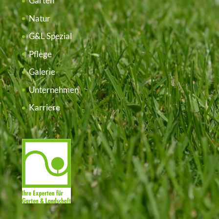
Garten
Natur
G&L Spezial
Pflege
Galerie
Unternehmen
Karriere