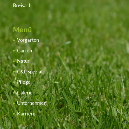
Breisach.
Menü
Vorgarten
Garten
Natur
G&L Spezial
Pflege
Galerie
Unternehmen
Karriere